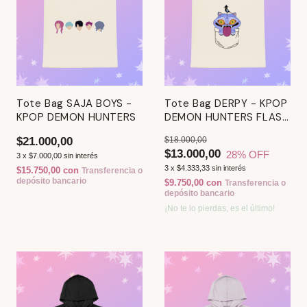
Tote Bag SAJA BOYS -
Tote Bag DERPY - KPOP
KPOP DEMON HUNTERS
DEMON HUNTERS FLASH
DROP
$21.000,00
$18.000,00
$13.000,00
28
% OFF
3
x
$7.000,00
sin interés
3
x
$4.333,33
sin interés
$15.750,00
con
Transferencia o
depósito bancario
$9.750,00
con
Transferencia o
depósito bancario
¡No te lo pierdas, es el último!