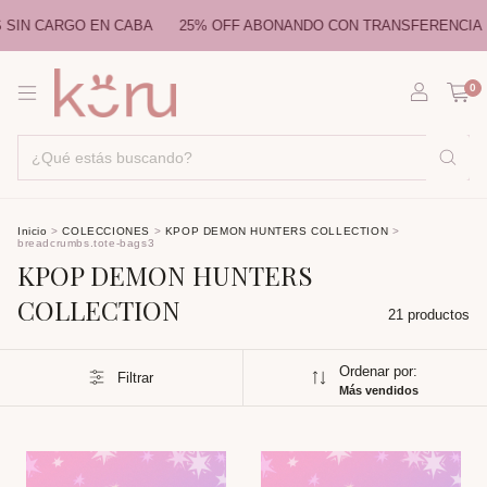
RGO EN CABA
25% OFF ABONANDO CON TRANSFERENCIA
ENVÍO
0
Inicio
>
COLECCIONES
>
KPOP DEMON HUNTERS COLLECTION
>
breadcrumbs.tote-bags3
KPOP DEMON HUNTERS
COLLECTION
21 productos
Ordenar por:
Filtrar
Más vendidos