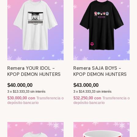
Remera YOUR IDOL -
Remera SAJA BOYS -
KPOP DEMON HUNTERS
KPOP DEMON HUNTERS
$40.000,00
$43.000,00
3
x
$13.333,33
sin interés
3
x
$14.333,33
sin interés
$30.000,00
con
$32.250,00
con
Transferencia o
Transferencia o
depósito bancario
depósito bancario