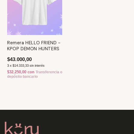
Remera HELLO FRIEND -
KPOP DEMON HUNTERS
$43.000,00
3
x
$14.333,33
sin interés
$32.250,00
con
Transferencia o
depósito bancario