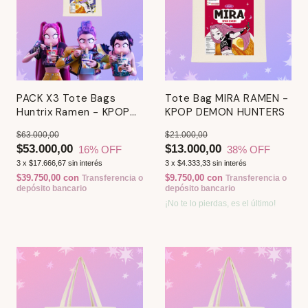
PACK X3 Tote Bags
Tote Bag MIRA RAMEN -
Huntrix Ramen - KPOP
KPOP DEMON HUNTERS
DEMON HUNTERS
$63.000,00
$21.000,00
$53.000,00
$13.000,00
16
% OFF
38
% OFF
3
x
$17.666,67
sin interés
3
x
$4.333,33
sin interés
$39.750,00
con
$9.750,00
con
Transferencia o
Transferencia o
depósito bancario
depósito bancario
¡No te lo pierdas, es el último!