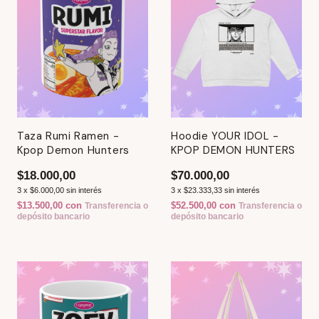
Taza Rumi Ramen -
Hoodie YOUR IDOL -
Kpop Demon Hunters
KPOP DEMON HUNTERS
$18.000,00
$70.000,00
3
x
$6.000,00
sin interés
3
x
$23.333,33
sin interés
$13.500,00
con
$52.500,00
con
Transferencia o
Transferencia o
depósito bancario
depósito bancario