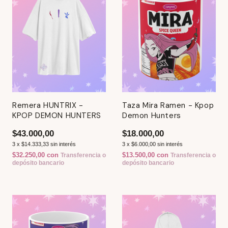
Remera HUNTRIX -
Taza Mira Ramen - Kpop
KPOP DEMON HUNTERS
Demon Hunters
$43.000,00
$18.000,00
3
x
$14.333,33
sin interés
3
x
$6.000,00
sin interés
$32.250,00
con
$13.500,00
con
Transferencia o
Transferencia o
depósito bancario
depósito bancario