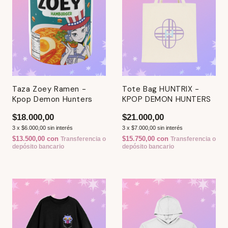
Taza Zoey Ramen -
Tote Bag HUNTRIX -
Kpop Demon Hunters
KPOP DEMON HUNTERS
$18.000,00
$21.000,00
3
x
$6.000,00
sin interés
3
x
$7.000,00
sin interés
$13.500,00
con
$15.750,00
con
Transferencia o
Transferencia o
depósito bancario
depósito bancario