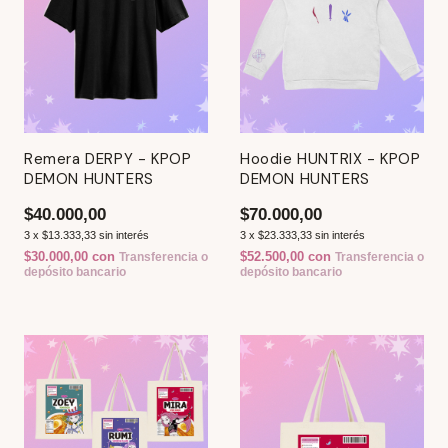
Remera DERPY - KPOP
Hoodie HUNTRIX - KPOP
DEMON HUNTERS
DEMON HUNTERS
$40.000,00
$70.000,00
3
x
$13.333,33
sin interés
3
x
$23.333,33
sin interés
$30.000,00
con
$52.500,00
con
Transferencia o
Transferencia o
depósito bancario
depósito bancario