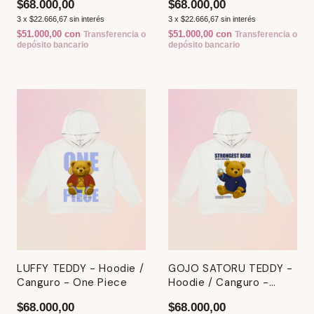
$68.000,00
$68.000,00
3
x
$22.666,67
sin interés
3
x
$22.666,67
sin interés
$51.000,00
con
$51.000,00
con
Transferencia o
Transferencia o
depósito bancario
depósito bancario
LUFFY TEDDY - Hoodie /
GOJO SATORU TEDDY -
Canguro - One Piece
Hoodie / Canguro -
Jujutsu Kaisen
$68.000,00
$68.000,00