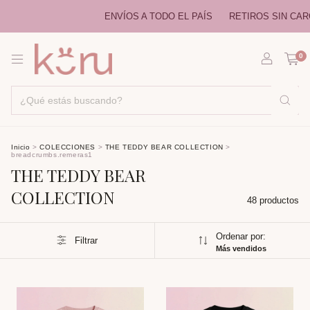
ENVÍOS A TODO EL PAÍS
RETIROS SIN CARGO EN CAB
0
Inicio
>
COLECCIONES
>
THE TEDDY BEAR COLLECTION
>
breadcrumbs.remeras1
THE TEDDY BEAR
COLLECTION
48 productos
Ordenar por:
Filtrar
Más vendidos