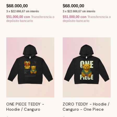
Shippuden
Naruto Shippuden
$68.000,00
$68.000,00
3
x
$22.666,67
sin interés
3
x
$22.666,67
sin interés
$51.000,00
con
$51.000,00
con
Transferencia o
Transferencia o
depósito bancario
depósito bancario
ONE PIECE TEDDY -
ZORO TEDDY - Hoodie /
Hoodie / Canguro
Canguro - One Piece