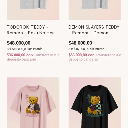
TODOROKI TEDDY -
DEMON SLAYERS TEDDY
Remera - Boku No Hero
- Remera - Demon
Academia
Slayer
$48.000,00
$48.000,00
3
x
$16.000,00
sin interés
3
x
$16.000,00
sin interés
$36.000,00
con
$36.000,00
con
Transferencia o
Transferencia o
depósito bancario
depósito bancario