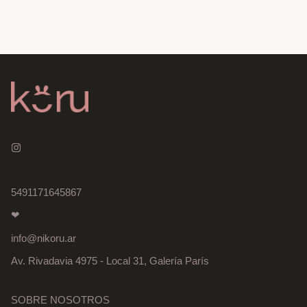
5491171645867
❤
info@nikoru.ar
Av. Rivadavia 4975 - Local 31, Galería París
SOBRE NOSOTROS