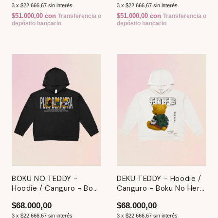
3
x
$22.666,67
sin interés
3
x
$22.666,67
sin interés
$51.000,00
con
$51.000,00
con
Transferencia o
Transferencia o
depósito bancario
depósito bancario
BOKU NO TEDDY -
DEKU TEDDY - Hoodie /
Hoodie / Canguro - Boku
Canguro - Boku No Hero
No Hero Academia
Academia
$68.000,00
$68.000,00
3
x
$22.666,67
sin interés
3
x
$22.666,67
sin interés