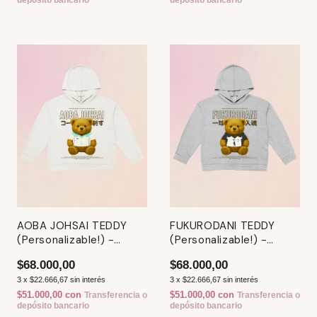
depósito bancario
depósito bancario
AOBA JOHSAI TEDDY
FUKURODANI TEDDY
(Personalizable!) -
(Personalizable!) -
Hoodie / Canguro
Hoodie / Canguro
$68.000,00
$68.000,00
3
x
$22.666,67
sin interés
3
x
$22.666,67
sin interés
$51.000,00
con
$51.000,00
con
Transferencia o
Transferencia o
depósito bancario
depósito bancario