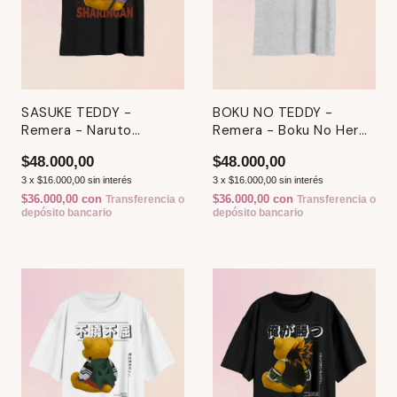
SASUKE TEDDY -
BOKU NO TEDDY -
Remera - Naruto
Remera - Boku No Hero
Shippuden
Academia
$48.000,00
$48.000,00
3
x
$16.000,00
sin interés
3
x
$16.000,00
sin interés
$36.000,00
con
$36.000,00
con
Transferencia o
Transferencia o
depósito bancario
depósito bancario