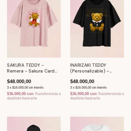
SAKURA TEDDY -
INARIZAKI TEDDY
Remera - Sakura Card
(Personalizable) -
Captor
Remera - Haikyuu
$48.000,00
$48.000,00
3
x
$16.000,00
sin interés
3
x
$16.000,00
sin interés
$36.000,00
con
$36.000,00
con
Transferencia o
Transferencia o
depósito bancario
depósito bancario