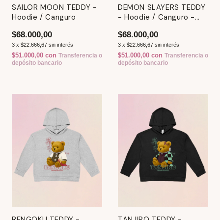
SAILOR MOON TEDDY -
DEMON SLAYERS TEDDY
Hoodie / Canguro
- Hoodie / Canguro -
Demon Slayer
$68.000,00
$68.000,00
3
x
$22.666,67
sin interés
3
x
$22.666,67
sin interés
$51.000,00
con
$51.000,00
con
Transferencia o
Transferencia o
depósito bancario
depósito bancario
RENGOKU TEDDY -
TANJIRO TEDDY -