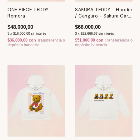
ONE PIECE TEDDY -
SAKURA TEDDY - Hoodie
Remera
/ Canguro - Sakura Card
Captor
$48.000,00
$68.000,00
3
x
$16.000,00
sin interés
3
x
$22.666,67
sin interés
$36.000,00
con
$51.000,00
con
Transferencia o
Transferencia o
depósito bancario
depósito bancario