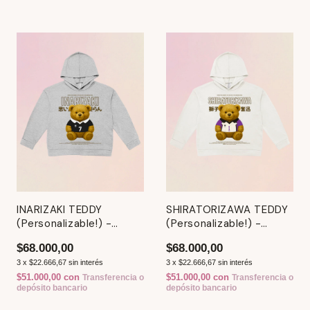
INARIZAKI TEDDY
SHIRATORIZAWA TEDDY
(Personalizable!) -
(Personalizable!) -
Hoodie / Canguro
Hoodie / Canguro
$68.000,00
$68.000,00
3
x
$22.666,67
sin interés
3
x
$22.666,67
sin interés
$51.000,00
con
$51.000,00
con
Transferencia o
Transferencia o
depósito bancario
depósito bancario