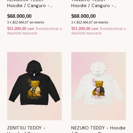
Hoodie / Canguro -
Hoodie / Canguro -
Demon Slayer
Demon Slayer
$68.000,00
$68.000,00
3
x
$22.666,67
sin interés
3
x
$22.666,67
sin interés
$51.000,00
con
$51.000,00
con
Transferencia o
Transferencia o
depósito bancario
depósito bancario
ZENITSU TEDDY -
NEZUKO TEDDY - Hoodie