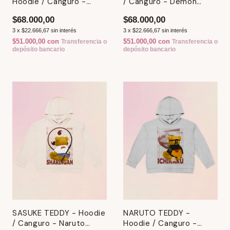
Hoodie / Canguro -
/ Canguro - Demon
Demon Slayer
Slayer
$68.000,00
$68.000,00
3
x
$22.666,67
sin interés
3
x
$22.666,67
sin interés
$51.000,00
con
$51.000,00
con
Transferencia o
Transferencia o
depósito bancario
depósito bancario
SASUKE TEDDY - Hoodie
NARUTO TEDDY -
/ Canguro - Naruto
Hoodie / Canguro -