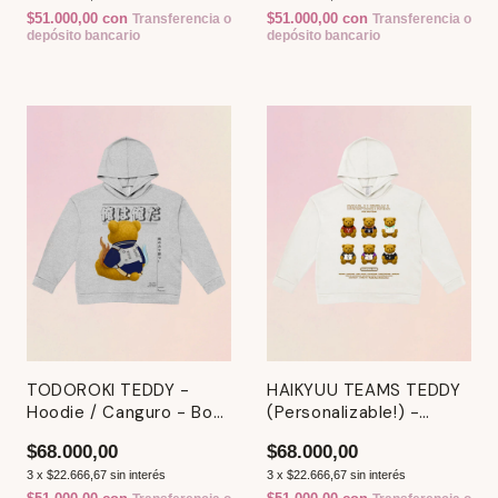
$51.000,00
con
$51.000,00
con
Transferencia o
Transferencia o
depósito bancario
depósito bancario
TODOROKI TEDDY -
HAIKYUU TEAMS TEDDY
Hoodie / Canguro - Boku
(Personalizable!) -
No Hero Academia
Hoodie / Canguro
$68.000,00
$68.000,00
3
x
$22.666,67
sin interés
3
x
$22.666,67
sin interés