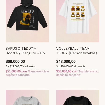
BAKUGO TEDDY -
VOLLEYBALL TEAM
Hoodie / Canguro - Boku
TEDDY (Personalizable)
No Hero Academia
- Remera - Haikyuu
$68.000,00
$48.000,00
3
x
$22.666,67
sin interés
3
x
$16.000,00
sin interés
$51.000,00
con
$36.000,00
con
Transferencia o
Transferencia o
depósito bancario
depósito bancario