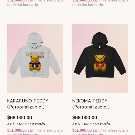
$51.000,00
con
$51.000,00
con
Transferencia o
Transferencia o
depósito bancario
depósito bancario
KARASUNO TEDDY
NEKOMA TEDDY
(Personalizable!) -
(Personalizable!) -
Hoodie / Canguro
Hoodie / Canguro
$68.000,00
$68.000,00
3
x
$22.666,67
sin interés
3
x
$22.666,67
sin interés
$51.000,00
con
$51.000,00
con
Transferencia o
Transferencia o